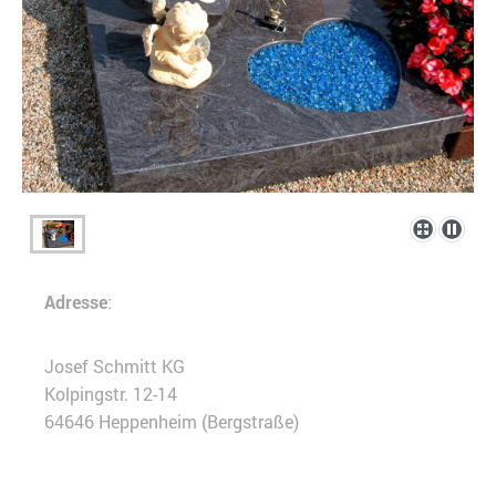
Adresse
:
Josef Schmitt KG
Kolpingstr. 12-14
64646 Heppenheim (Bergstraße)