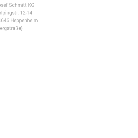
osef Schmitt KG
lpingstr. 12-14
4646 Heppenheim
ergstraße)