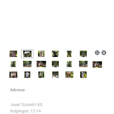
Adresse
:
Josef Schmitt KG
Kolpingstr. 12-14